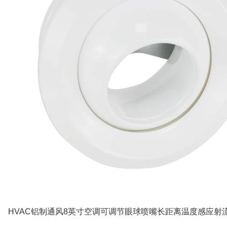
HVAC铝制通风8英寸空调可调节眼球喷嘴长距离温度感应射