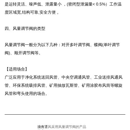
是运转灵活、噪声低、泄露量小 ，(密闭型泄漏量< 0.5%）工作温
度区域宽,结构可靠,安全方便 。
四、风量调节阀的类型
风量调节阀一般分为以下几种：对开多叶调节阀、蝶阀(单叶调节
阀)、顺开调节阀等。
【适用场合】
广泛应用于净化系统送回风管、中央空调通风管、工业送排风通风
管、环保系统吸排风管、矿用抽放瓦斯管、矿用涂胶布风筒等螺旋
风管和弯头使用的场合。
没有了
动力通风采用风量调节阀的产品