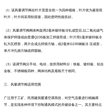
（l）该风量调节阀在叶片宽度全统一为四种规格，叶片状为菱形双
叶片，叶片间采用软搭接，因此密闭性能良好。
（2）风量调节阀阀体构架用2毫米镀锌板冷轧成型后,以二氧化碳气
体保护焊接或由普通Q235板加工焊接而成；叶片用1毫米镀锌板冷
轧为瓦楞形，两片合成点焊插方轴，或2毫米G235钢板冷 压成形，
单片冲孔插方轴或焊圆轴。
（3）该调节阀分手动、电动，按所用材料分：铁板、镀锌板、铝合
金板、不锈钢板四种，阀体结构及规格尺寸相同。
三、风量调节阀适用范围
广泛用于工矿、民用建筑暖通空调系统，对空气流量进行精确调
节，是实现各种环境下控制通风模式的关键设备之一。其主要特点